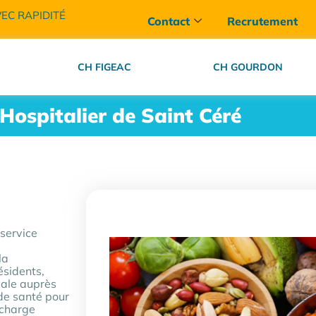
VEC RAPIDITÉ
Contact
Recrutement
CH FIGEAC
CH GOURDON
Hospitalier de Saint Céré
 service
la
sidents,​
cale auprès
 de santé pour
 charge