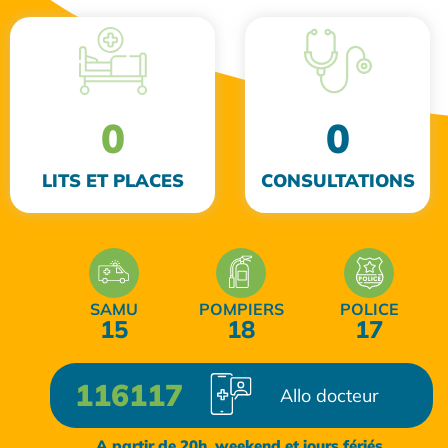
0
0
LITS ET PLACES
CONSULTATIONS
SAMU
POMPIERS
POLICE
15
18
17
116117
Allo docteur
A partir de 20h, weekend et jours fériés.