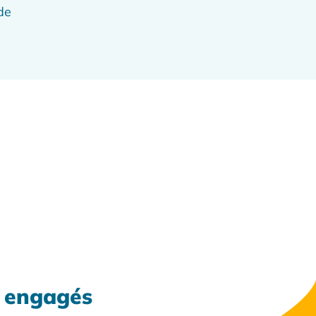
de
x engagés