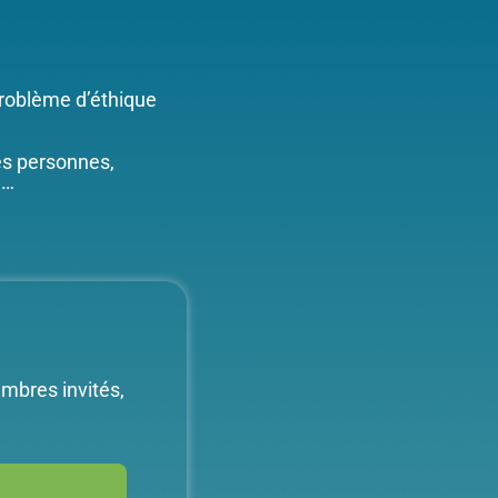
 problème d’éthique
es personnes,
 …
mbres invités,