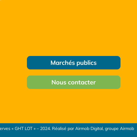
Marchés publics
Nous contacter
serves « GHT LOT » – 2024. Réalisé par Airmob Digital, groupe Airmob