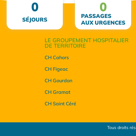
0
0
PASSAGES
SÉJOURS
AUX URGENCES
LE GROUPEMENT HOSPITALIER
DE TERRITOIRE
CH Cahors
CH Figeac
CH Gourdon
CH Gramat
CH Saint Céré
Tous droits ré