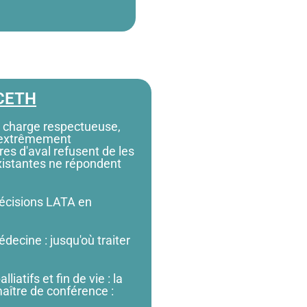
 CETH
 charge respectueuse,
s extrêmement
res d'aval refusent de les
existantes ne répondent
décisions LATA en
decine : jusqu'où traiter
atifs et fin de vie : la
maître de conférence :