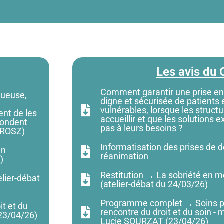
Les avis du
Comment garantir une prise en
tueuse,
digne et sécurisée de patient
vulnérables, lorsque les structu
ent de les
accueillir et que les solutions 
épondent
pas à leurs besoins ?
JAROSZ)
Informatisation des prises de 
en
réanimation
)
Restitution → La sobriété en mé
elier-débat
(atelier-débat du 24/03/26)
Programme complet → Soins palli
it et du
rencontre du droit et du soin - 
(23/04/26)
Lucie SOURZAT (23/04/26)