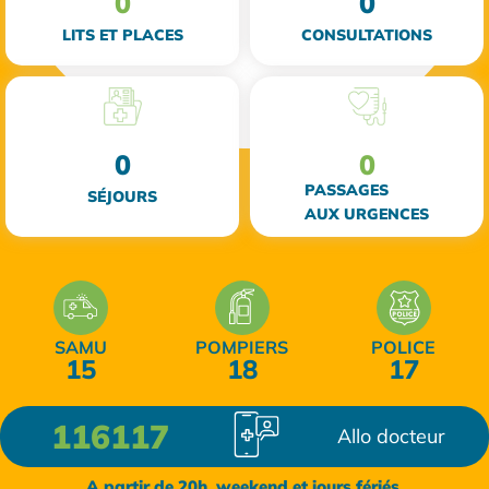
0
0
LITS ET PLACES
CONSULTATIONS
0
0
PASSAGES
SÉJOURS
AUX URGENCES
SAMU
POMPIERS
POLICE
15
18
17
116117
Allo docteur
A partir de 20h, weekend et jours fériés.