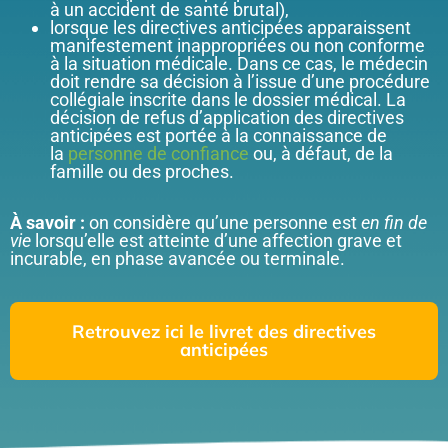
à un accident de santé brutal),
lorsque les directives anticipées apparaissent
manifestement inappropriées ou non conforme
à la situation médicale. Dans ce cas, le médecin
doit rendre sa décision à l’issue d’une procédure
collégiale inscrite dans le dossier médical. La
décision de refus d’application des directives
anticipées est portée à la connaissance de
la
personne de confiance
ou, à défaut, de la
famille ou des proches.
À savoir :
on considère qu’une personne est
en fin de
vie
lorsqu’elle est atteinte d’une affection grave et
incurable, en phase avancée ou terminale.
Retrouvez ici le livret des directives
anticipées