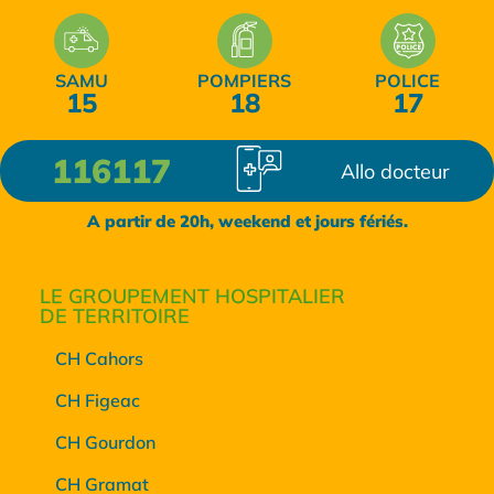
SAMU
POMPIERS
POLICE
15
18
17
116117
Allo docteur
A partir de 20h, weekend et jours fériés.
LE GROUPEMENT HOSPITALIER
DE TERRITOIRE
CH Cahors
CH Figeac
CH Gourdon
CH Gramat