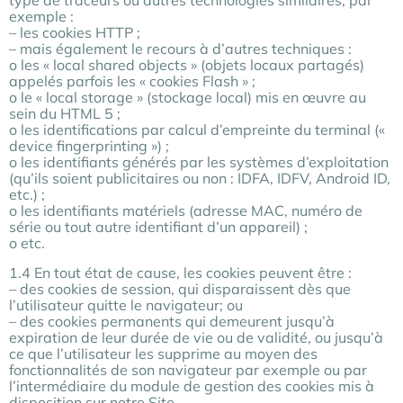
type de traceurs ou autres technologies similaires, par
exemple :
– les cookies HTTP ;
– mais également le recours à d’autres techniques :
o les « local shared objects » (objets locaux partagés)
appelés parfois les « cookies Flash » ;
o le « local storage » (stockage local) mis en œuvre au
sein du HTML 5 ;
o les identifications par calcul d’empreinte du terminal («
device fingerprinting ») ;
o les identifiants générés par les systèmes d’exploitation
(qu’ils soient publicitaires ou non : IDFA, IDFV, Android ID,
etc.) ;
o les identifiants matériels (adresse MAC, numéro de
série ou tout autre identifiant d’un appareil) ;
o etc.
1.4 En tout état de cause, les cookies peuvent être :
– des cookies de session, qui disparaissent dès que
l’utilisateur quitte le navigateur; ou
– des cookies permanents qui demeurent jusqu’à
expiration de leur durée de vie ou de validité, ou jusqu’à
ce que l’utilisateur les supprime au moyen des
fonctionnalités de son navigateur par exemple ou par
l’intermédiaire du module de gestion des cookies mis à
disposition sur notre Site.