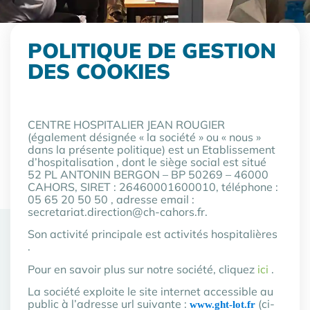
POLITIQUE DE GESTION
Les hôpitaux publics du
DES COOKIES
Lot,
des hôpitaux engagés.
CENTRE HOSPITALIER JEAN ROUGIER
(également désignée « la société » ou « nous »
dans la présente politique) est un Etablissement
d’hospitalisation , dont le siège social est situé
52 PL ANTONIN BERGON – BP 50269 – 46000
CAHORS, SIRET : 26460001600010, téléphone :
05 65 20 50 50 , adresse email :
secretariat.direction@ch-cahors.fr.
Son activité principale est activités hospitalières
.
Pour en savoir plus sur notre société, cliquez
ici
.
La société exploite le site internet accessible au
public à l’adresse url suivante :
(ci-
www.ght-lot.fr