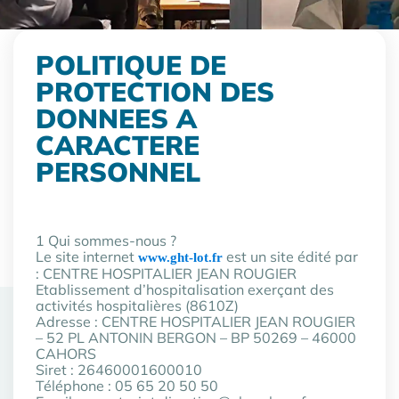
POLITIQUE DE
Les hôpitaux publics du
PROTECTION DES
Lot,
DONNEES A
des hôpitaux engagés.
CARACTERE
PERSONNEL
1 Qui sommes-nous ?
Le site internet
est un site édité par
www.ght-lot.fr
: CENTRE HOSPITALIER JEAN ROUGIER
Etablissement d’hospitalisation exerçant des
activités hospitalières (8610Z)
Adresse : CENTRE HOSPITALIER JEAN ROUGIER
– 52 PL ANTONIN BERGON – BP 50269 – 46000
CAHORS
Siret : 26460001600010
Téléphone : 05 65 20 50 50