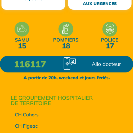
AUX URGENCES
SAMU
POMPIERS
POLICE
15
18
17
116117
Allo docteur
A partir de 20h, weekend et jours fériés.
LE GROUPEMENT HOSPITALIER
DE TERRITOIRE
CH Cahors
CH Figeac