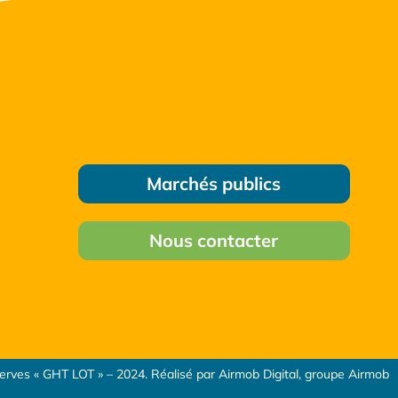
Marchés publics
Nous contacter
serves « GHT LOT » – 2024. Réalisé par Airmob Digital, groupe Airmob