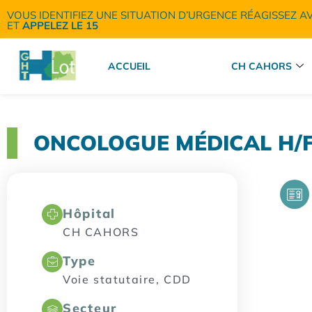
VOUS IDENTIFIEZ UNE SITUATION D’URGENCE RÉAGISSEZ A
ET
APPELEZ LE 15
ACCUEIL
CH CAHORS
ONCOLOGUE MÉDICAL H/
Hôpital
CH CAHORS
Type
Voie statutaire, CDD
Secteur