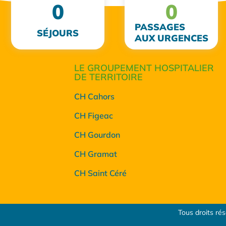
0
0
PASSAGES
SÉJOURS
AUX URGENCES
LE GROUPEMENT HOSPITALIER
DE TERRITOIRE
CH Cahors
CH Figeac
CH Gourdon
CH Gramat
CH Saint Céré
Tous droits ré