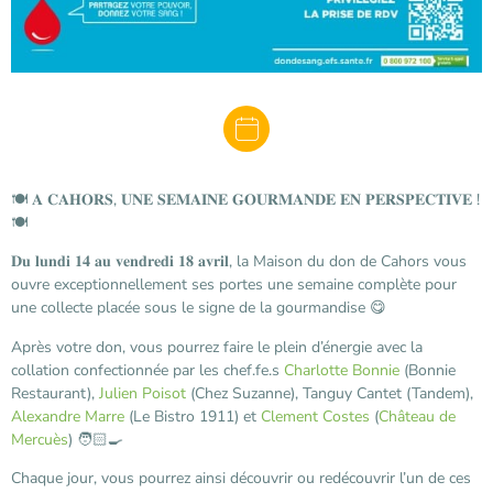
🍽️ 𝐀 𝐂𝐀𝐇𝐎𝐑𝐒, 𝐔𝐍𝐄 𝐒𝐄𝐌𝐀𝐈𝐍𝐄 𝐆𝐎𝐔𝐑𝐌𝐀𝐍𝐃𝐄 𝐄𝐍 𝐏𝐄𝐑𝐒𝐏𝐄𝐂𝐓𝐈𝐕𝐄 !
🍽️
𝐃𝐮 𝐥𝐮𝐧𝐝𝐢 𝟏𝟒 𝐚𝐮 𝐯𝐞𝐧𝐝𝐫𝐞𝐝𝐢 𝟏𝟖 𝐚𝐯𝐫𝐢𝐥, la Maison du don de Cahors vous
ouvre exceptionnellement ses portes une semaine complète pour
une collecte placée sous le signe de la gourmandise 😋
Après votre don, vous pourrez faire le plein d’énergie avec la
collation confectionnée par les chef.fe.s
Charlotte Bonnie
(Bonnie
Restaurant),
Julien Poisot
(Chez Suzanne), Tanguy Cantet (Tandem),
Alexandre Marre
(Le Bistro 1911) et
Clement Costes
(
Château de
Mercuès
) 🧑🏻‍🍳
Chaque jour, vous pourrez ainsi découvrir ou redécouvrir l’un de ces