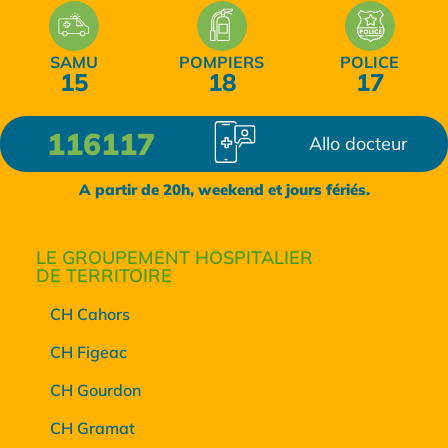
SAMU
POMPIERS
POLICE
15
18
17
116117
Allo docteur
A partir de 20h, weekend et jours fériés.
LE GROUPEMENT HOSPITALIER
DE TERRITOIRE
CH Cahors
CH Figeac
CH Gourdon
CH Gramat