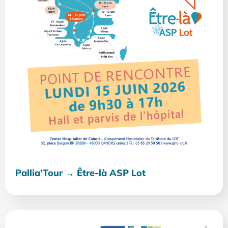
Pallia’Tour → Être-là ASP Lot