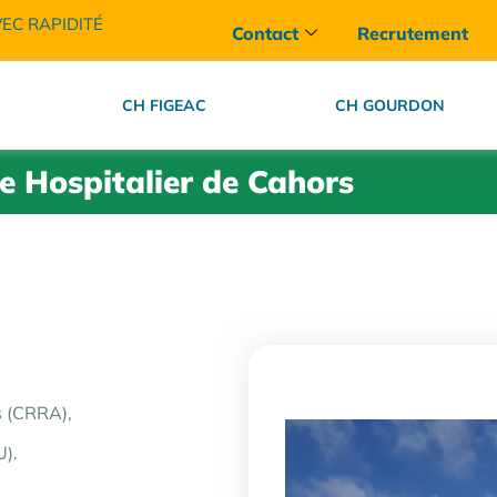
VEC RAPIDITÉ
Contact
Recrutement
CH FIGEAC
CH GOURDON
e Hospitalier de Cahors
s (CRRA),
U).