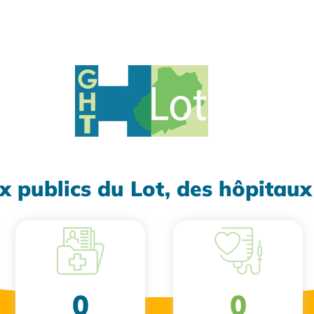
x publics du Lot, des hôpitau
0
0