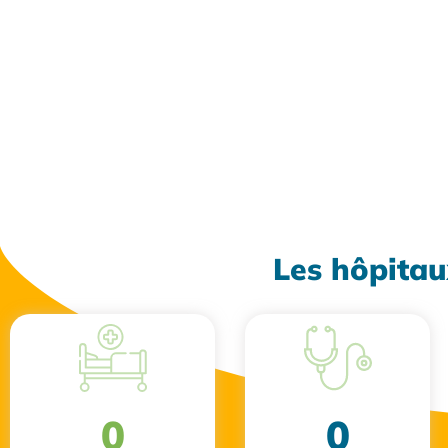
Les hôpitau
0
0