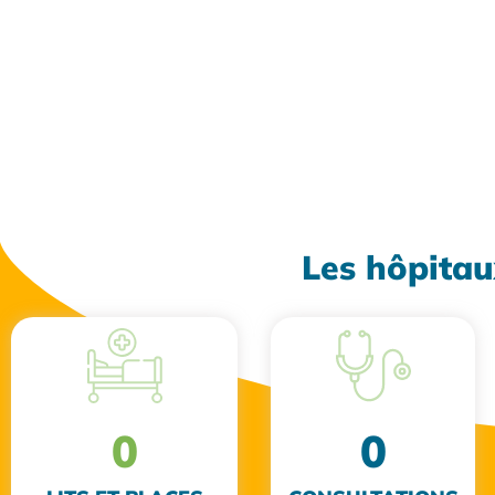
Les hôpitau
0
0