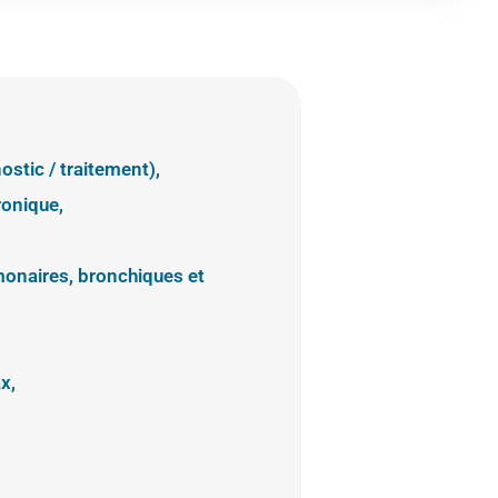
stic / traitement),
ronique,
monaires, bronchiques et
x,