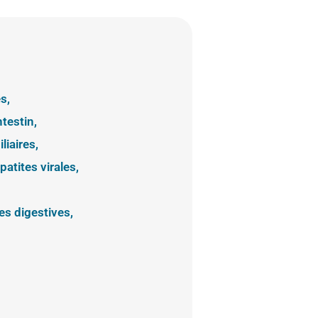
s,
testin,
liaires,
atites virales,
es digestives,