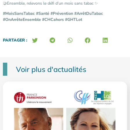
🤝Ensemble, relevons le défi d’un mois sans tabac ✨
#MoisSansTabac
#Santé
#Prévention
#ArrêtDuTabac
#OnArrêteEnsemble
#CHCahors
#GHTLot
PARTAGER :
Voir plus d'actualités