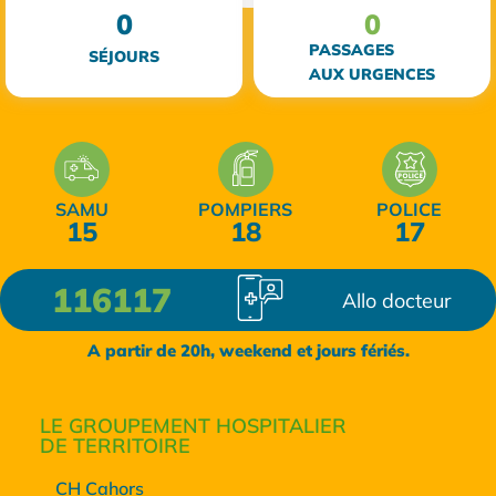
0
0
PASSAGES
SÉJOURS
AUX URGENCES
SAMU
POMPIERS
POLICE
15
18
17
116117
Allo docteur
A partir de 20h, weekend et jours fériés.
LE GROUPEMENT HOSPITALIER
DE TERRITOIRE
CH Cahors